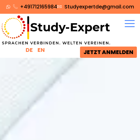
+491712165984‬
Studyexpertde@gmail.com
DE
EN
JETZT ANMELDEN