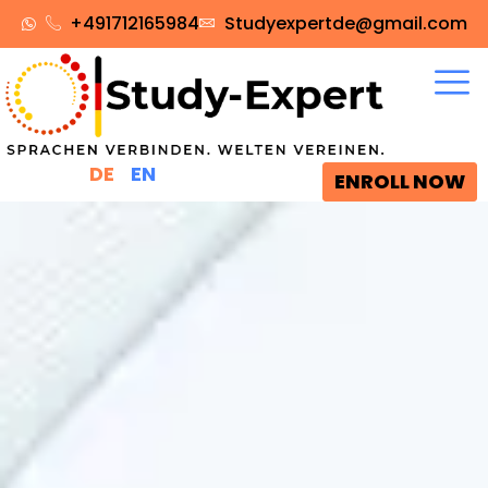
+491712165984‬
Studyexpertde@gmail.com
DE
EN
ENROLL NOW