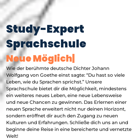
Study-Expert
Sprachschule
N
e
u
e
M
ö
g
l
i
c
h
k
e
i
|
Wie der berühmte deutsche Dichter Johann
Wolfgang von Goethe einst sagte: “Du hast so viele
Leben, wie du Sprachen sprichst.” Unsere
Sprachschule bietet dir die Möglichkeit, mindestens
ein weiteres neues Leben, eine neue Lebensweise
und neue Chancen zu gewinnen. Das Erlernen einer
neuen Sprache erweitert nicht nur deinen Horizont,
sondern eröffnet dir auch den Zugang zu neuen
Kulturen und Erfahrungen. Schließe dich uns an und
beginne deine Reise in eine bereicherte und vernetzte
Welt!