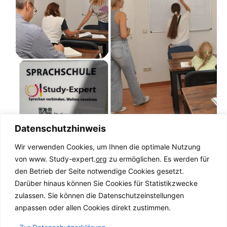
Datenschutz­hinweis
Über unsere
Wir verwenden Cookies, um Ihnen die optimale Nutzung
von www. Study-expert.
org
zu ermöglichen. Es werden für
Sprachschule in
den Betrieb der Seite notwendige Cookies gesetzt.
Leipzig
Darüber hinaus können Sie Cookies für Statistikzwecke
zulassen. Sie können die Datenschutz­einstellungen
Willkommen in unserer Sprachschule in Leipzig, wo
anpassen oder allen Cookies direkt zustimmen.
Sprachenlernen zu einer spannenden Reise wird! Wir