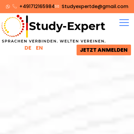
+491712165984‬
Studyexpertde@gmail.com
DE
EN
JETZT ANMELDEN