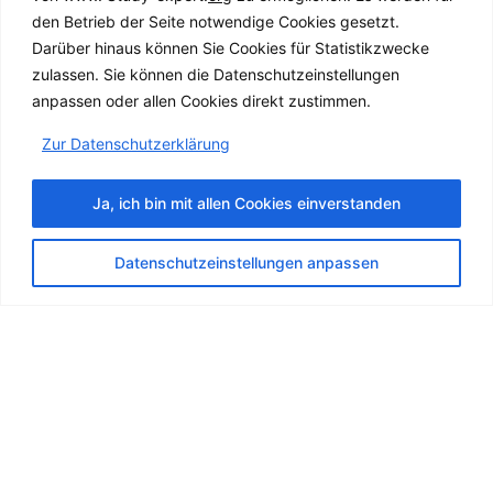
den Betrieb der Seite notwendige Cookies gesetzt.
Darüber hinaus können Sie Cookies für Statistikzwecke
zulassen. Sie können die Datenschutz­einstellungen
anpassen oder allen Cookies direkt zustimmen.
Zur Datenschutz­erklärung
Ja, ich bin mit allen Cookies einverstanden
Für wen sind unsere
Ukrainischkurse geeignet?
Datenschutzeinstellungen anpassen
Unsere Programme unterstützen verschiedene
Lernziele:
Ukrainisch für Anfänger –
Aufbau einer
soliden Grundlage von Beginn an
Lernende mit mittleren Kenntnissen –
Verbesserung der Flüssigkeit und
Kommunikationssicherheit