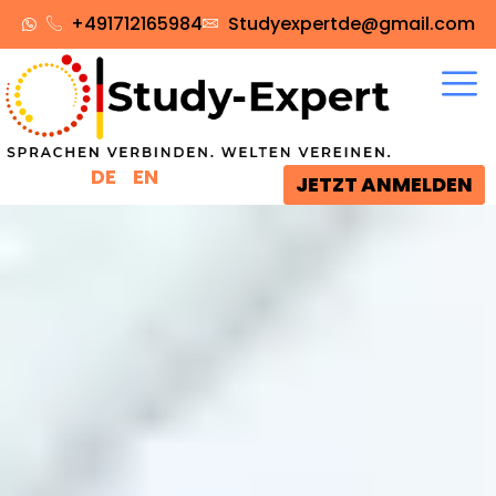
+491712165984‬
Studyexpertde@gmail.com
DE
EN
JETZT ANMELDEN